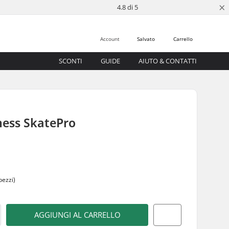
×
4.8 di 5
Account
Salvato
Carrello
SCONTI
GUIDE
AIUTO & CONTATTI
ness SkatePro
pezzi)
AGGIUNGI AL CARRELLO