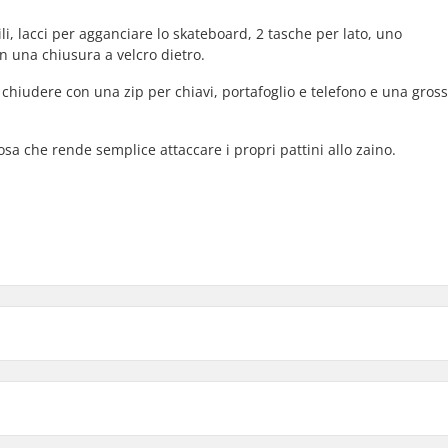
li, lacci per agganciare lo skateboard, 2 tasche per lato, uno
n una chiusura a velcro dietro.
hiudere con una zip per chiavi, portafoglio e telefono e una gros
osa che rende semplice attaccare i propri pattini allo zaino.
12 cm
Tipo:
Attività: