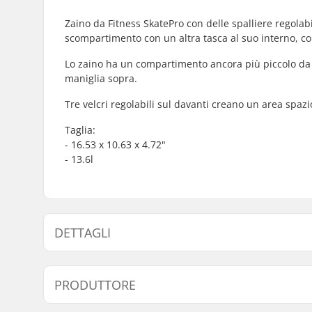
Zaino da Fitness SkatePro con delle spalliere regolabi
scompartimento con un altra tasca al suo interno, co
Lo zaino ha un compartimento ancora più piccolo da c
maniglia sopra.
Tre velcri regolabili sul davanti creano un area spazi
Taglia:
- 16.53 x 10.63 x 4.72"
- 13.6l
DETTAGLI
Altezza x Larghezza x Profondità:
42 x 27 x 
PRODUTTORE
Peso:
575g