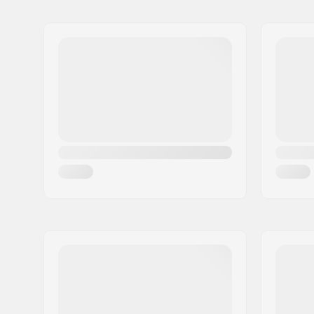
Nome:
Centrano ApS
Indirizzo:
Omega 6
Codice postale:
8382
Città:
Hinnerup
Nazione:
Danimarca