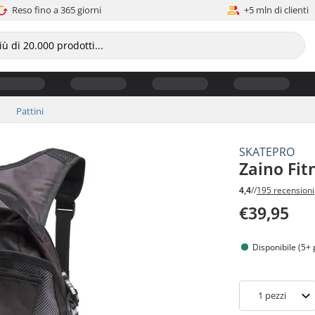
Reso fino a 365 giorni
+5 mln di clienti
Pattini
SKATEPRO
Zaino Fit
4,4
//
195 recensioni
€39,95
Disponibile (5+ 
1
pezzi