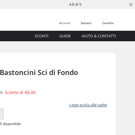
×
4.8 di 5
Account
Salvato
Carrello
SCONTI
GUIDE
AIUTO & CONTATTI
 Bastoncini Sci di Fondo
95
Sconto di
€8,00
Leggi guida alle taglie
3 disponibile