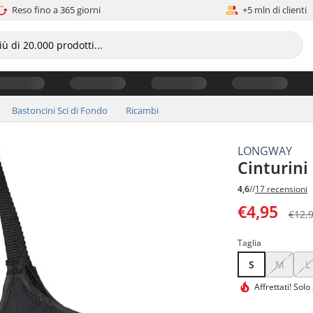
Reso fino a 365 giorni
+5 mln di clienti
Bastoncini Sci di Fondo
Ricambi
LONGWAY
Cinturini
4,6
//
17 recensioni
€4,95
€12,
Taglia
S
M
L
Affrettati!
Solo 