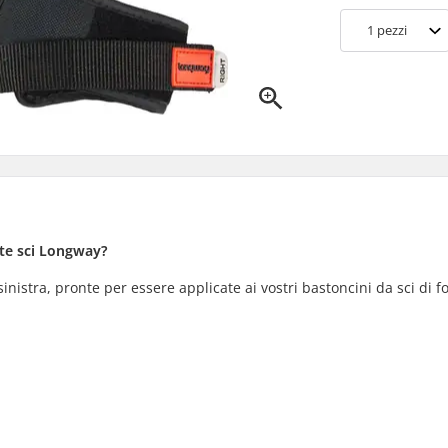
1
pezzi
tte sci Longway?
inistra, pronte per essere applicate ai vostri bastoncini da sci di f