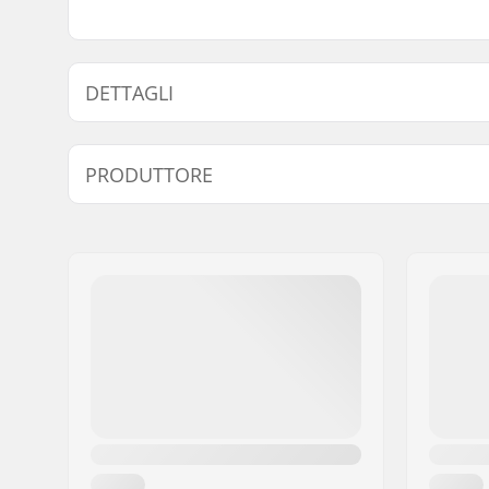
DETTAGLI
Pezzi per scatola:
2
PRODUTTORE
Nome:
Centrano ApS
Indirizzo:
Omega 6
Codice postale:
8382
Città:
Hinnerup
Nazione:
Danimarca