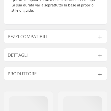
La sua durata varia soprattutto In base al proprio
stile di guida.
PEZZI COMPATIBILI
Trova prodotti compatibili con Roces Orlando III
Freno Roller:
DETTAGLI
Bullone montaggio
Non incluso
PRODUTTORE
freno:
Compatibile con
Nome:
Roces Sports s.r.l.
Indirizzo:
Via G. Ferraris, 36
Codice postale:
31044
Città:
Montebelluna