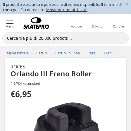
×
Il prodotto è esaurito e può essere di nuovo disponibile. Il termine di
consegna è sconosciuto.
Mostrare prodotti simili
Menu
Account
Salvato
Carrello
Pagina iniziale
Pattini
Pattini in linea
Pezzi
Freni
ROCES
Orlando III Freno Roller
4,6
//
34 recensioni
€6,95