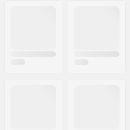
Indirizzo:
Bratrí Wolfu 495/16
Codice postale:
779 00
Città:
Olomouc
Nazione:
Repubblica Ceca