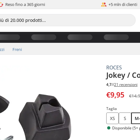
Reso fino a 365 giorni
+5 mln di clienti
zzi
Freni
ROCES
Jokey / C
4,7
//
21 recensioni
€9,95
€14,
Taglia
XS
S
M
Disponibile (5+ 