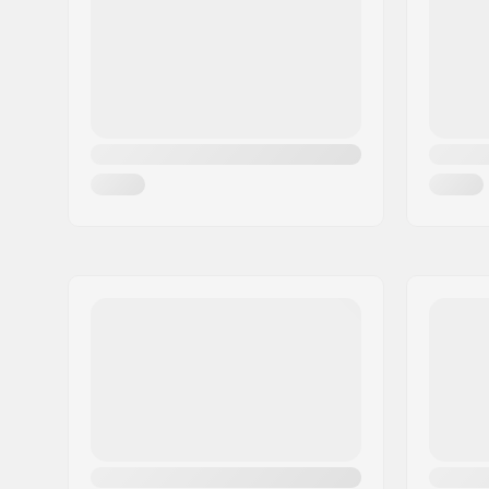
Città:
Montebelluna
Nazione:
Italia