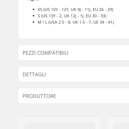
XS (US 10Y - 12Y, UK 9J - 11J, EU 26 - 29)
S (US 13Y - 2, UK 12J - 1J, EU 30 - 33)
M / L (USA 2.5 - 8, UK 1.5 - 7, UE 34 - 41)
PEZZI COMPATIBILI
Trova prodotti compatibili con Roces Jokey / Compy Fre
DETTAGLI
Bullone montaggio freno:
Incluso
PRODUTTORE
Nome:
Roces Sports s.r.l.
Indirizzo:
Via G. Ferraris, 36
Codice postale:
31044