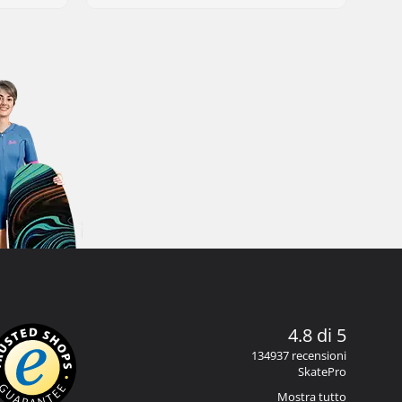
4.8 di 5
134937 recensioni
SkatePro
Mostra tutto