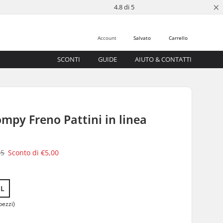
×
4.8 di 5
Account
Salvato
Carrello
SCONTI
GUIDE
AIUTO & CONTATTI
ompy Freno Pattini in linea
95
Sconto di
€5,00
-L
pezzi)