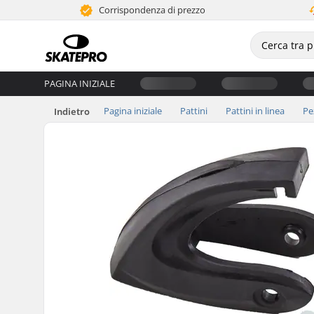
Corrispondenza di prezzo
PAGINA INIZIALE
Pagina iniziale
Pattini
Pattini in linea
Pe
Indietro