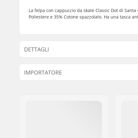
La felpa con cappuccio da skate Classic Dot di Santa
Poliestere e 35% Cotone spazzolato. Ha una tasca ant
DETTAGLI
Genere:
Men
,
Unis
IMPORTATORE
Collo:
Hoodie
Design:
Breast Gr
Nome:
Centrano ApS
Indirizzo:
Omega 6
Codice postale:
8382
Città:
Hinnerup
Nazione:
Danimarca