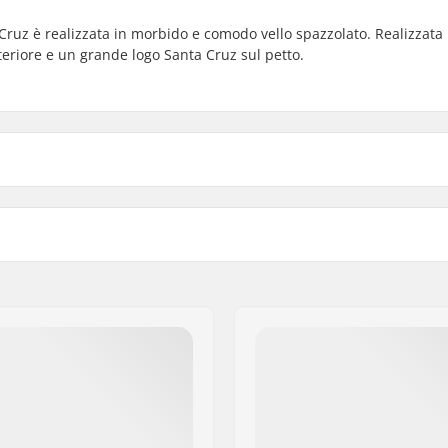
 Cruz è realizzata in morbido e comodo vello spazzolato. Realizzata
eriore e un grande logo Santa Cruz sul petto.
ex
Materiale:
Modello:
aphic
,
Back Graphic