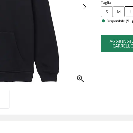
Taglia
S
M
L
Disponibile (5+ 
AGGIUNGI 
CARRELL