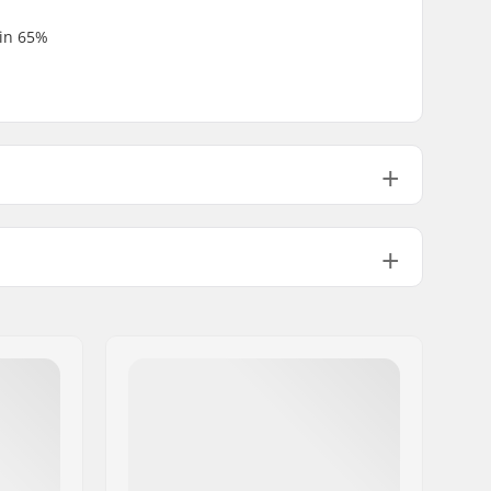
 in 65%
Cotton Blend
Pullover Hoodie