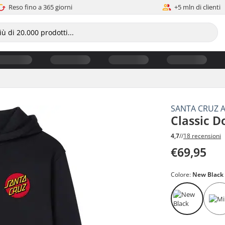
Reso fino a 365 giorni
+5 mln di clienti
SANTA CRUZ 
Classic D
4,7
//
18 recensioni
€69,95
Colore:
New Black