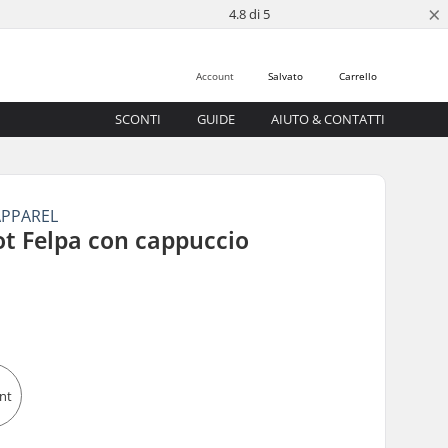
×
4.8 di 5
Account
Salvato
Carrello
SCONTI
GUIDE
AIUTO & CONTATTI
APPAREL
ot Felpa con cappuccio