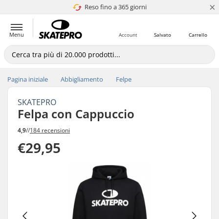
×
Reso fino a 365 giorni
4.8 di 5
Menu
Account
Salvato
Carrello
Pagina iniziale
Abbigliamento
Felpe
SKATEPRO
Felpa con Cappuccio
4,9
//
184 recensioni
€29,95