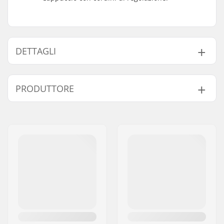
DETTAGLI
Genere:
Men
,
Unisex
PRODUTTORE
Collo:
Hoodie
Design:
Front Graphic
Nome:
Centrano ApS
Materiale:
Cotton Blend
Indirizzo:
Omega 6
Modello:
Pullover Hoodie
Codice postale:
8382
Città:
Hinnerup
Nazione:
Danimarca