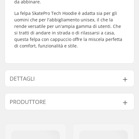
da abbinare.
La felpa SkatePro Tech Hoodie è adatta sia per gli
uomini che per l'abbigliamento unisex, il che la
rende versatile per un'ampia gamma di utenti. Che
si tratti di andare in strada o di rilassarsi a casa,
questa felpa con cappuccio offre la miscela perfetta
di comfort, funzionalità e stile.
DETTAGLI
Genere:
Men
,
Unisex
PRODUTTORE
Collo:
Hoodie
Design:
Front Graphic
Nome:
Centrano ApS
Materiale:
Polyester
Indirizzo:
Omega 6
Modello:
Pullover Hoodie
Codice postale:
8382