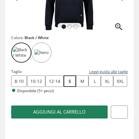
Colore:
Black / White
Taglia
Leggi guida alle taglie
8-10
10-12
12-14
S
M
L
XL
XXL
Disponibile (5+ pezzi)
AGGIUNGI AL CARRELLO