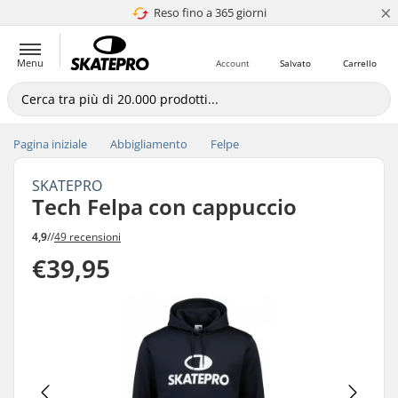
×
Reso fino a 365 giorni
4.8 di 5
Menu
Account
Salvato
Carrello
Pagina iniziale
Abbigliamento
Felpe
SKATEPRO
Tech Felpa con cappuccio
4,9
//
49 recensioni
€39,95