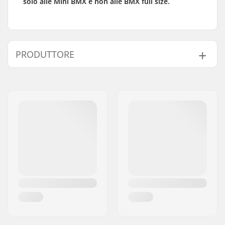
solo alle Mini BMX e non alle BMX full size.
PRODUTTORE
Nome:
SkatePro
Indirizzo:
Omega 6
Codice postale:
8382
Città:
Hinnerup
Nazione:
Danimarca