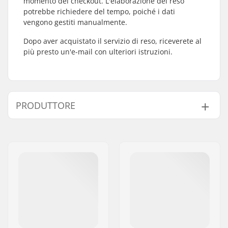
momento del checkout. L'elaborazione del reso
potrebbe richiedere del tempo, poiché i dati
vengono gestiti manualmente.
Dopo aver acquistato il servizio di reso, riceverete al
più presto un'e-mail con ulteriori istruzioni.
PRODUTTORE
Nome:
SkatePro
Indirizzo:
Omega 6
Codice postale:
8382
Città:
Hinnerup
Nazione:
Danimarca