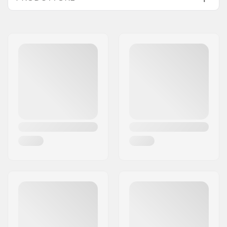
Nome:
Emporium A/S
Indirizzo:
H N Andersens Vej 3-5
Codice postale:
7400
Città:
Herning
Nazione:
Danimarca