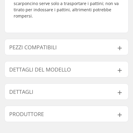
scarponcino serve solo a trasportare i pattini; non va
tirato per indossare i pattini, altrimenti potrebbe
rompersi.
PEZZI COMPATIBILI
Trova prodotti compatibili con Powerslide Phuzion
Radon 80 Pattini in Linea:
DETTAGLI DEL MODELLO
Modello
Passo
Massimo diametro della ruota
DETTAGLI
37
243mm
80mm
Pezzi compatibili
38
243mm
80mm
Diametro delle ruote:
80mm
PRODUTTORE
41
243mm
80mm
Materiale telaio:
Alluminio
Scarpone/struttura:
Morbido
42
275mm
90mm
Nome:
Powerslide
Livello:
Principiante
43
275mm
90mm
Sportartikelvertriebs GmbH