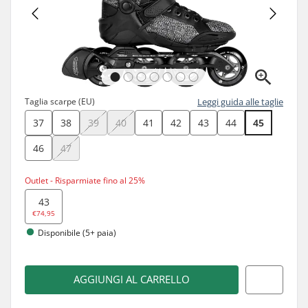
Taglia scarpe (EU)
Leggi guida alle taglie
37
38
39
40
41
42
43
44
45
46
47
Outlet - Risparmiate fino al 25%
43
€74,95
Disponibile (5+ paia)
AGGIUNGI AL CARRELLO