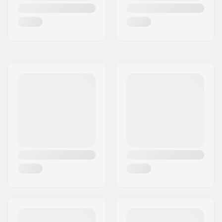
Freno:
Sì, Regolabile
Peso:
1290g
Consigliato per:
Pattinaggio Fitness