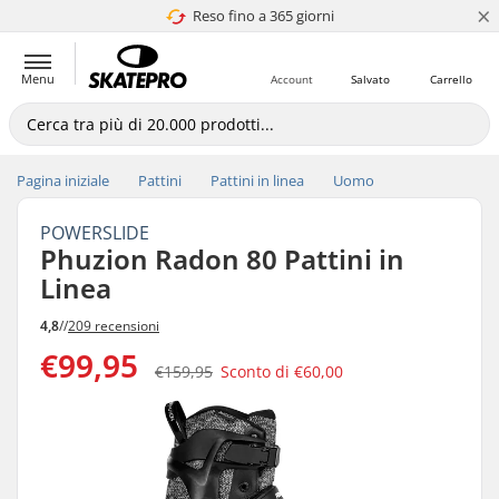
×
Reso fino a 365 giorni
4.8 di 5
Menu
Account
Salvato
Carrello
Pagina iniziale
Pattini
Pattini in linea
Uomo
POWERSLIDE
Phuzion Radon 80 Pattini in
Linea
4,8
//
209 recensioni
€99,95
€159,95
Sconto di
€60,00