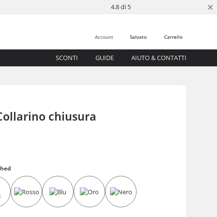
×
4.8 di 5
Account
Salvato
Carrello
SCONTI
GUIDE
AIUTO & CONTATTI
ollarino chiusura
shed