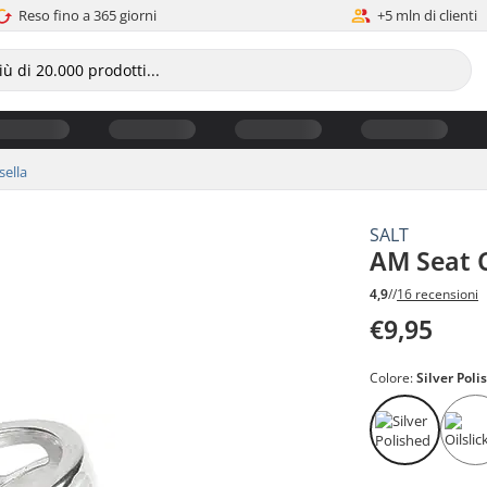
Reso fino a 365 giorni
+5 mln di clienti
sella
SALT
AM Seat C
4,9
//
16 recensioni
€9,95
Colore:
Silver Poli