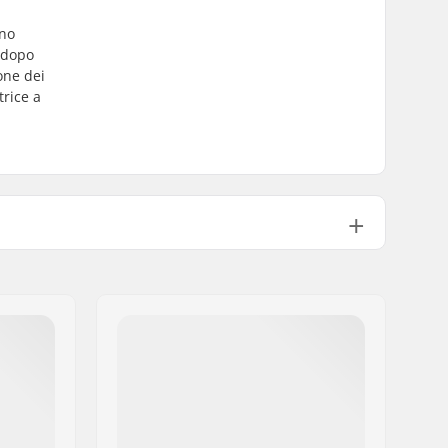
ono
e dopo
ione dei
trice a