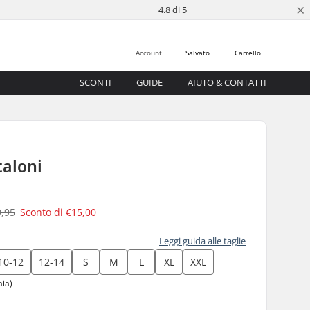
×
4.8 di 5
Account
Salvato
Carrello
SCONTI
GUIDE
AIUTO & CONTATTI
taloni
9,95
Sconto di
€15,00
Leggi guida alle taglie
10-12
12-14
S
M
L
XL
XXL
aia)