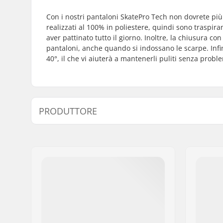
Con i nostri pantaloni SkatePro Tech non dovrete più
realizzati al 100% in poliestere, quindi sono traspiran
aver pattinato tutto il giorno. Inoltre, la chiusura con
pantaloni, anche quando si indossano le scarpe. Infi
40°, il che vi aiuterà a mantenerli puliti senza proble
PRODUTTORE
Nome:
Centrano ApS
Indirizzo:
Omega 6
Codice postale:
8382
Città:
Hinnerup
Nazione:
Danimarca