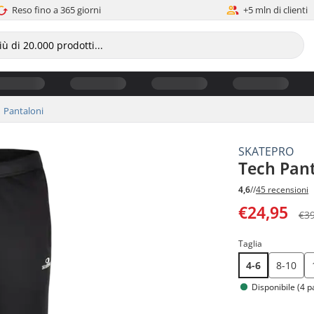
Reso fino a 365 giorni
+5 mln di clienti
Pantaloni
SKATEPRO
Tech Pan
4,6
//
45 recensioni
€24,95
€3
Taglia
4-6
8-10
Disponibile (4 p