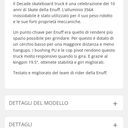
Il Decade skateboard truck è una celebrazione dei 10
anni di Skate della Enuff. L'alluminio 356A
inossidabile è stato utilizzato per il suo peso ridotto
e le sue forti proprietà meccaniche.
Un punto chiave per Enuff era quello di rendere più
spazio possibile per grindare. Per questo è dotato di
un cerchio basso per una maggiore distanza e meno
hangups. I bushing PU e le cop pivot rendono questo
truck molto responsivo quando si gira. E grazie al
kingpin 19.5°, ottenete stabilità e giri migliorati.
Testato e migliorato del team di rider della Enuff.
DETTAGLI DEL MODELLO
Modello
Dimensione del truck
Larghezza tavola
Lar
DETTAGLI
129
129mm (5")
7.35 - 7.85"
7.6