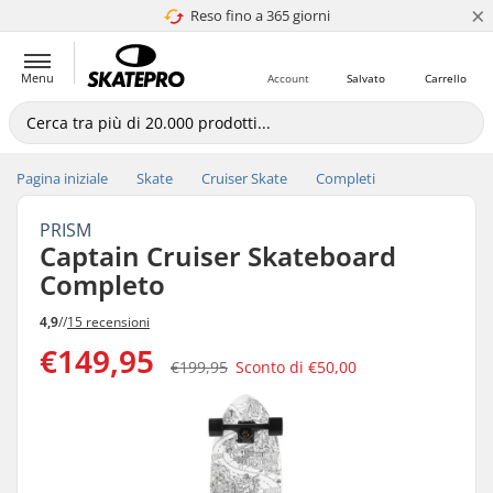
×
Reso fino a 365 giorni
4.8 di 5
Menu
Account
Salvato
Carrello
Pagina iniziale
Skate
Cruiser Skate
Completi
PRISM
Captain Cruiser Skateboard
Completo
4,9
//
15 recensioni
€149,95
€199,95
Sconto di
€50,00