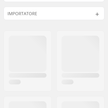
Concavità:
Superficiale
IMPORTATORE
Diametro delle ruote:
59mm
Crattteristiche del
Kicktail, Lato delle
Nome:
Centrano ApS
Deck:
ruote
Indirizzo:
Omega 6
Durezza delle ruote:
78A
Codice postale:
8382
Materiale Ruote:
PU casted, SHR
Città:
Hinnerup
Precisione dei
ABEC-7
Nazione:
Danimarca
cuscinetti:
Tipo di Truck:
Kingpin Standard,
Standard hanger
Griptape:
Pre-gripped.
Stile di riding:
Cruise
, Carving.