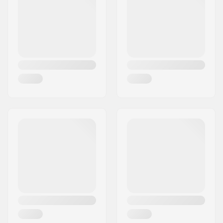
Città:
Hinnerup
Deck:
Nazione:
Danimarca
Spessore Ruote:
51mm
Durezza delle ruote:
78A
Precisione dei
ABEC-7
cuscinetti:
Tipo di Truck:
Truck per surfskate
Riser:
3.2mm
Cushioning.:
90A, SHR
Griptape:
Pre-gripped.
Stile di riding:
Cruise
, Carving.