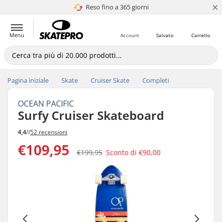
×
Reso fino a 365 giorni
4.8 di 5
Menu
Account
Salvato
Carrello
Pagina iniziale
Skate
Cruiser Skate
Completi
OCEAN PACIFIC
Surfy Cruiser Skateboard
4,4
//
52 recensioni
€109,95
€199,95
Sconto di
€90,00