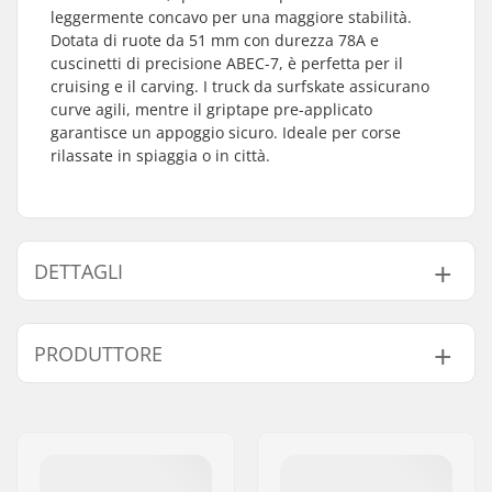
leggermente concavo per una maggiore stabilità.
Dotata di ruote da 51 mm con durezza 78A e
cuscinetti di precisione ABEC-7, è perfetta per il
cruising e il carving. I truck da surfskate assicurano
curve agili, mentre il griptape pre-applicato
garantisce un appoggio sicuro. Ideale per corse
rilassate in spiaggia o in città.
DETTAGLI
Materiale deck:
Acero cinese, 7-strati
PRODUTTORE
Lunghezza tavola:
32" (81.3cm)
Concavità:
Superficiale
Nome:
Centrano ApS
Larghezza tavola:
10" (25.5cm)
Indirizzo:
Omega 6
Diametro delle ruote:
51mm
Codice postale:
8382
Crattteristiche del
Kicktail