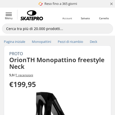
×
Reso fino a 365 giorni
4.8 di 5
Menu
Account
Salvato
Carrello
Pagina iniziale
Monopattini
Pezzi di ricambio
Deck
PROTO
OrionTH Monopattino freestyle
Neck
5,0
//
1 recensioni
€199,95