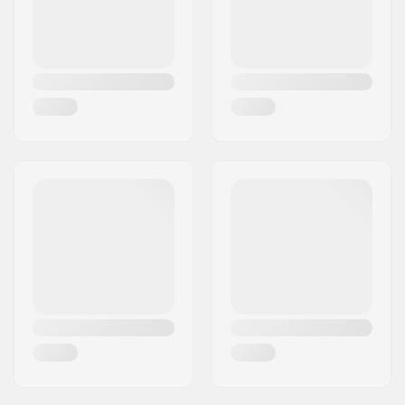
Serie sterzo headset:
Integrato 1 1/8"–1.5"
Freno:
Non incluso
Griptape:
Non incluso