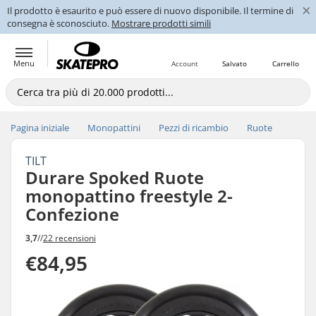
×
Il prodotto è esaurito e può essere di nuovo disponibile. Il termine di
consegna è sconosciuto.
Mostrare prodotti simili
Menu
Account
Salvato
Carrello
Pagina iniziale
Monopattini
Pezzi di ricambio
Ruote
TILT
Durare Spoked Ruote
monopattino freestyle 2-
Confezione
3,7
//
22 recensioni
€84,95