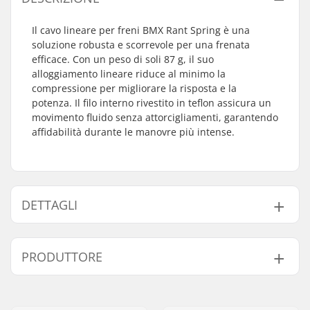
Il cavo lineare per freni BMX Rant Spring è una
soluzione robusta e scorrevole per una frenata
efficace. Con un peso di soli 87 g, il suo
alloggiamento lineare riduce al minimo la
compressione per migliorare la risposta e la
potenza. Il filo interno rivestito in teflon assicura un
movimento fluido senza attorcigliamenti, garantendo
affidabilità durante le manovre più intense.
DETTAGLI
Compatibile con Gyro:
No.
PRODUTTORE
Peso:
87g
Nome:
Source Europe GmbH
Indirizzo:
Am Kuckhofer Feld 13A