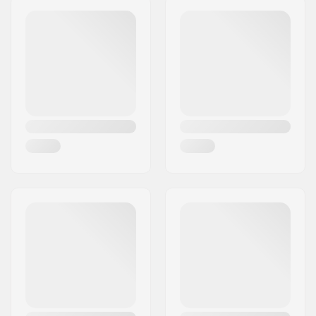
Codice postale:
41470
Città:
Neuss
Nazione:
Germania