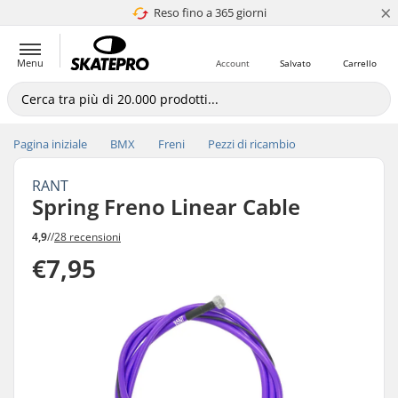
×
Reso fino a 365 giorni
4.8 di 5
Menu
Account
Salvato
Carrello
Pagina iniziale
BMX
Freni
Pezzi di ricambio
RANT
Spring Freno Linear Cable
4,9
//
28 recensioni
€7,95