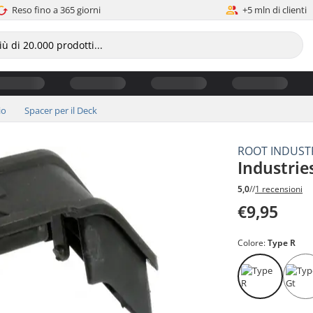
Reso fino a 365 giorni
+5 mln di clienti
io
Spacer per il Deck
ROOT INDUST
Industrie
5,0
//
1 recensioni
€9,95
Colore:
Type R