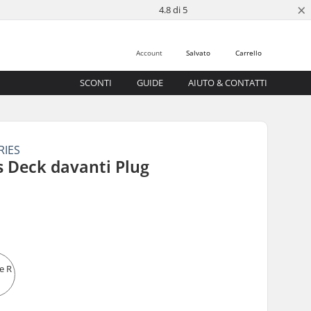
×
4.8 di 5
Account
Salvato
Carrello
SCONTI
GUIDE
AIUTO & CONTATTI
RIES
s Deck davanti Plug