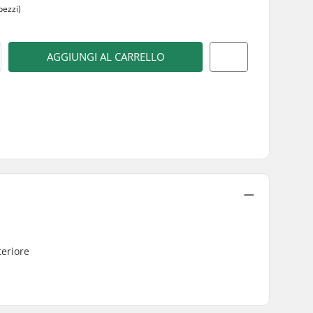
pezzi)
AGGIUNGI AL CARRELLO
teriore