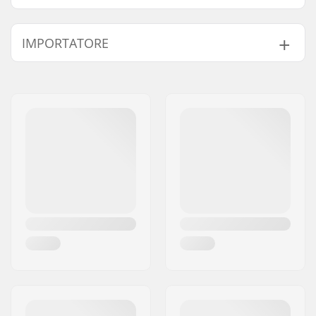
IMPORTATORE
Nome:
Centrano ApS
Indirizzo:
Omega 6
Codice postale:
8382
Città:
Hinnerup
Nazione:
Danimarca