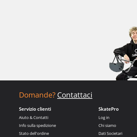
Domande?
Contattaci
Servizio clienti
SkatePro
Aiuto & Contatti
Log in
Info sulla spedizione
Chi siamo
Stato dell'ordine
Dati Societari