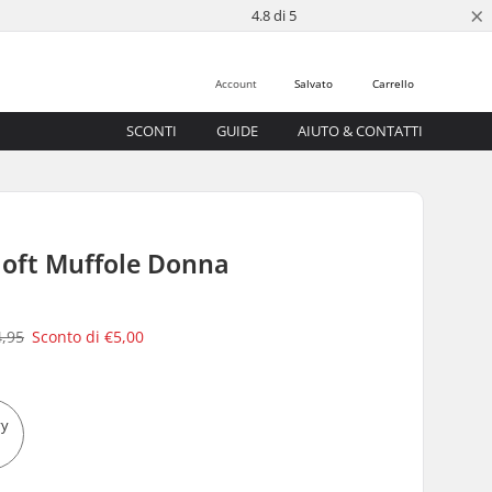
×
4.8 di 5
Account
Salvato
Carrello
SCONTI
GUIDE
AIUTO & CONTATTI
loft Muffole Donna
4,95
Sconto di
€5,00