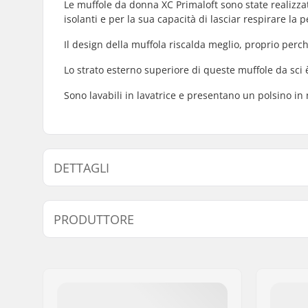
Le muffole da donna XC Primaloft sono state realizza
isolanti e per la sua capacità di lasciar respirare la
Il design della muffola riscalda meglio, proprio perc
Lo strato esterno superiore di queste muffole da sci 
Sono lavabili in lavatrice e presentano un polsino in
DETTAGLI
Forma:
Muffole
PRODUTTORE
Fodera:
Polyester
Dettagli:
Lavabile i
Nome:
HESTRA / Martin M
Chiusura/Polsino:
Velcro, P
Indirizzo:
Äspåsvägen 5
Codice postale:
33571
Città:
Hestra