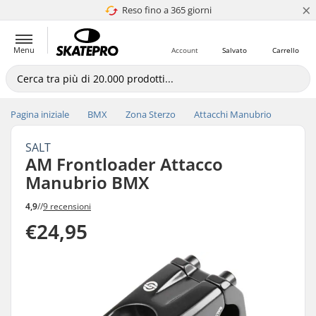
×
Reso fino a 365 giorni
4.8 di 5
Menu
Account
Salvato
Carrello
Pagina iniziale
BMX
Zona Sterzo
Attacchi Manubrio
SALT
AM Frontloader Attacco
Manubrio BMX
4,9
//
9 recensioni
€24,95