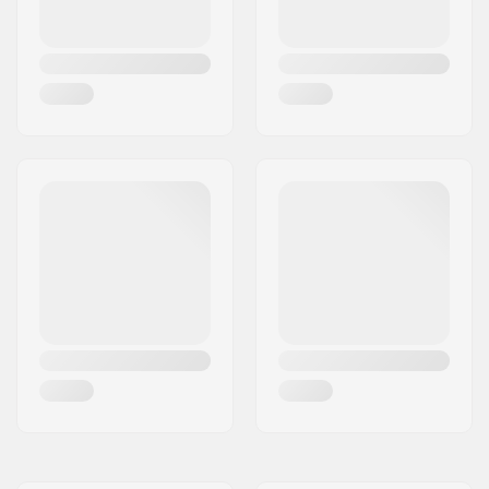
BMX Tipo Cerchio:
Cerchio a doppia
camera
Numero di denti:
9T
Tipo di Asse BMX:
Maschio
Copri mozzo:
entrambi i lati
Peso:
1525g