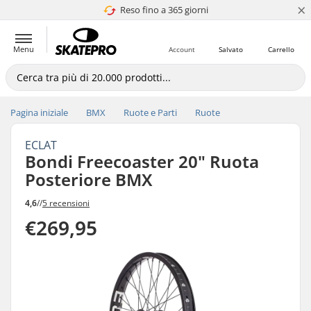
×
Reso fino a 365 giorni
4.8 di 5
Menu
Account
Salvato
Carrello
Pagina iniziale
BMX
Ruote e Parti
Ruote
ECLAT
Bondi Freecoaster 20" Ruota
Posteriore BMX
4,6
//
5 recensioni
€269,95