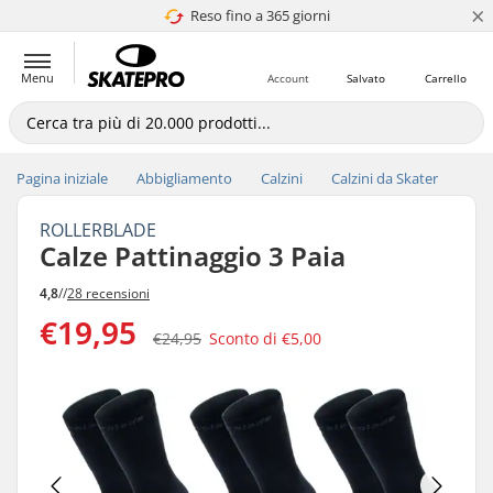
×
Reso fino a 365 giorni
4.8 di 5
Menu
Account
Salvato
Carrello
Pagina iniziale
Abbigliamento
Calzini
Calzini da Skater
ROLLERBLADE
Calze Pattinaggio 3 Paia
4,8
//
28 recensioni
€19,95
€24,95
Sconto di
€5,00