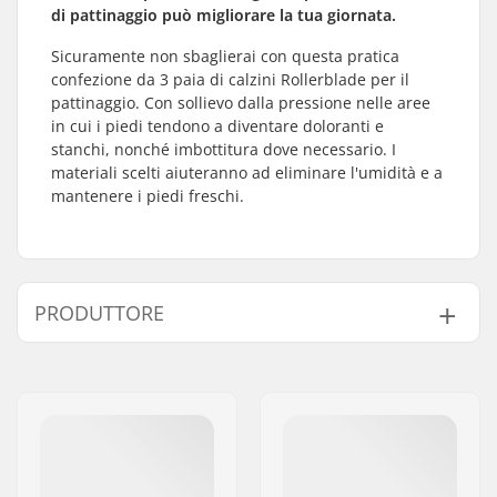
di pattinaggio può migliorare la tua giornata.
Sicuramente non sbaglierai con questa pratica
confezione da 3 paia di calzini Rollerblade per il
pattinaggio. Con sollievo dalla pressione nelle aree
in cui i piedi tendono a diventare doloranti e
stanchi, nonché imbottitura dove necessario. I
materiali scelti aiuteranno ad eliminare l'umidità e a
mantenere i piedi freschi.
PRODUTTORE
Nome:
Tecnica Group S.p.A.
Indirizzo:
Via Fante d'Italia 56
Codice postale:
31040
Città:
Giavera del Montello
Nazione:
Italia