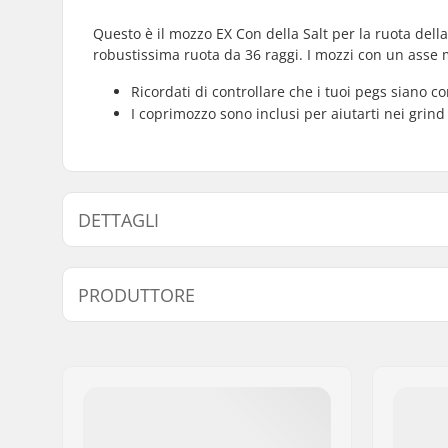
Questo è il mozzo EX Con della Salt per la ruota del
robustissima ruota da 36 raggi. I mozzi con un asse
Ricordati di controllare che i tuoi pegs siano 
I coprimozzo sono inclusi per aiutarti nei grin
DETTAGLI
Mozzo:
Cuscinetti
PRODUTTORE
Diametro perno ruota:
10mm
Numero di raggi:
36
Nome:
We Make Things GmbH
Indirizzo:
RICHARD-BYRD-STR. 12
Codice postale:
50829
Città:
Köln