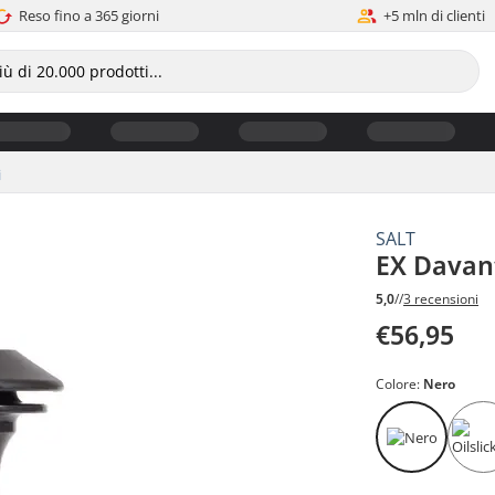
Reso fino a 365 giorni
+5 mln di clienti
i
SALT
EX Davan
5,0
//
3 recensioni
€56,95
Colore:
Nero