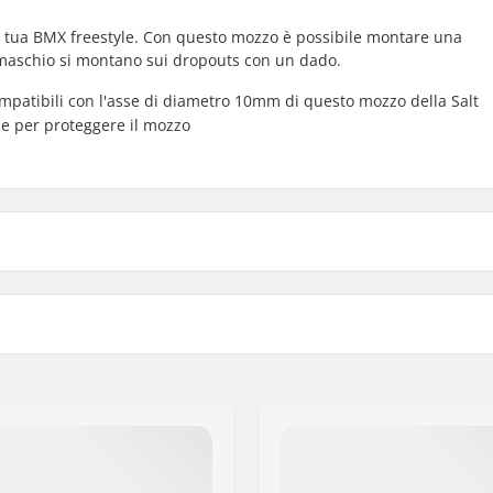
la tua BMX freestyle. Con questo mozzo è possibile montare una
 maschio si montano sui dropouts con un dado.
compatibili con l'asse di diametro 10mm di questo mozzo della Salt
d e per proteggere il mozzo
 saldati
Tipo di Asse BMX:
Copri mozzo:
Peso: