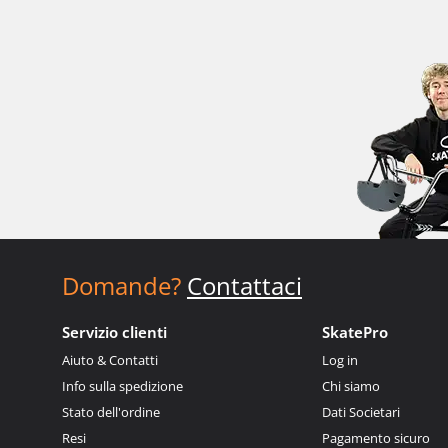
Domande?
Contattaci
Servizio clienti
SkatePro
Aiuto & Contatti
Log in
Info sulla spedizione
Chi siamo
Stato dell'ordine
Dati Societari
Resi
Pagamento sicuro