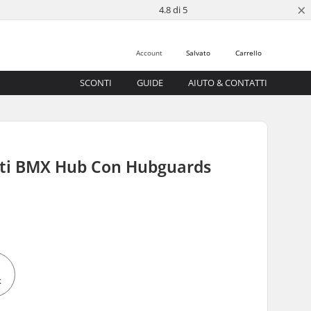
×
4.8 di 5
Account
Salvato
Carrello
SCONTI
GUIDE
AIUTO & CONTATTI
ti BMX Hub Con Hubguards