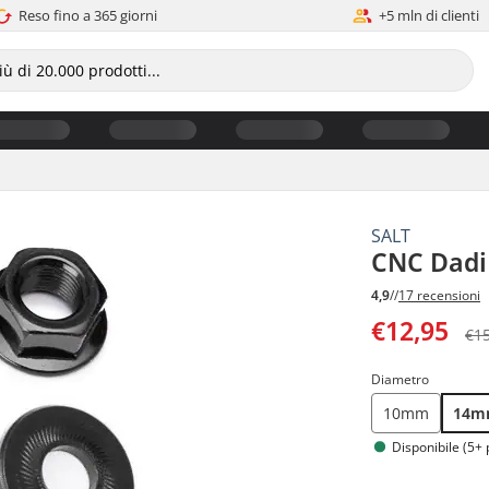
Reso fino a 365 giorni
+5 mln di clienti
SALT
CNC Dadi
4,9
//
17 recensioni
€12,95
€1
Diametro
10mm
14
Disponibile (5+ 