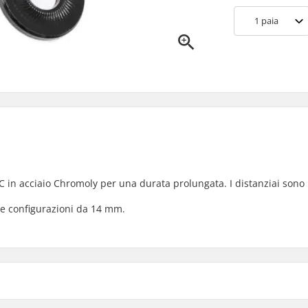
1
paia
C in acciaio Chromoly per una durata prolungata. I distanziai sono 
he configurazioni da 14 mm.