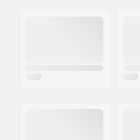
Nome:
We Make Things GmbH
Indirizzo:
RICHARD-BYRD-STR. 12
Codice postale:
50829
Città:
Köln
Nazione:
Germania