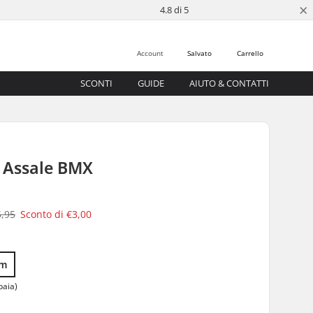
×
4.8 di 5
Account
Salvato
Carrello
SCONTI
GUIDE
AIUTO & CONTATTI
 Assale BMX
5,95
Sconto di
€3,00
mm
paia)