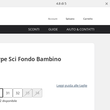
×
4.8 di 5
Account
Salvato
Carrello
SCONTI
GUIDE
AIUTO & CONTATTI
rpe Sci Fondo Bambino
Leggi guida alle taglie
0
31
32
33
34
2 disponibile