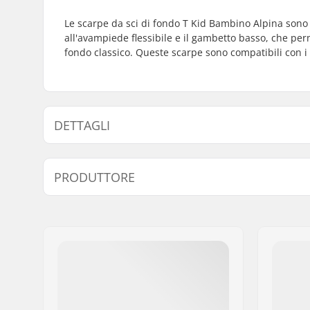
Le scarpe da sci di fondo T Kid Bambino Alpina sono 
all'avampiede flessibile e il gambetto basso, che perm
fondo classico. Queste scarpe sono compatibili con i
DETTAGLI
Attacchi compatibili:
NNN/NIS
PRODUTTORE
Tipo di Sci:
Classico
Nome:
Alpina Tovana obutve d.o.o
Indirizzo:
Strojarska ulica 2
Codice postale:
4226
Città:
Ziri
Nazione:
Slovenia