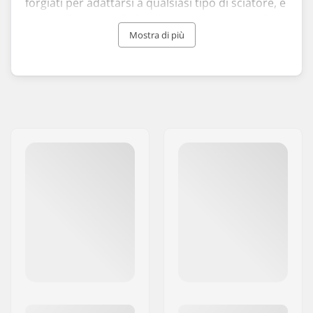
forgiati per adattarsi a qualsiasi tipo di sciatore, e
sono sviluppati sulla base di quattro criteri: all-
terrain, tutte le condizioni di neve, funzionalità ed
Mostra di più
efficienza.
A partire dalla fondazione del brand nel 2006,
l'abbigliamento e l'attrezzatura da sci Black
Crows hanno rapidamente sedotto il mercato
internazionale grazie al loro sottile mix di
prestazioni ed eleganza, ai design innovativi e ai
dettagli pieni di colore.
Usare gli sci e l'abbigliamento Black Crows
significa essere pronti a soddisfare i propri sensi
con libertà e avventura, e mostrare attrezzature
per gli sport invernali che garantiscano
prestazioni di fascia alta e un'estetica distintiva.