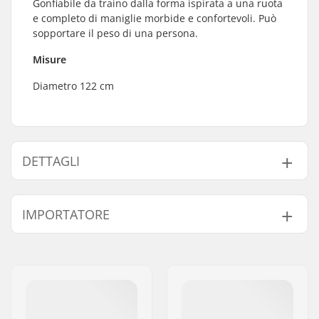
Gonfiabile da traino dalla forma ispirata a una ruota
e completo di maniglie morbide e confortevoli. Può
sopportare il peso di una persona.
Misure
Diametro 122 cm
DETTAGLI
Max-rider:
1
IMPORTATORE
Nome:
Centrano ApS
Indirizzo:
Omega 6
Codice postale:
8382
Città:
Hinnerup