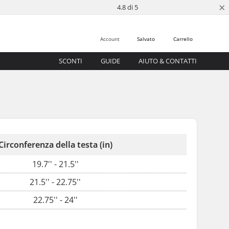
×
4.8 di 5
Account
Salvato
Carrello
SCONTI
GUIDE
AIUTO & CONTATTI
Circonferenza della testa (in)
19.7'' - 21.5''
21.5'' - 22.75''
22.75'' - 24''